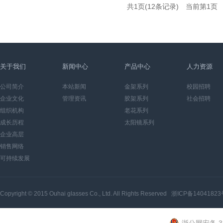
共1页(12条记录) 当前第
1
关于我们
新闻中心
产品中心
人力资源
公司简介
本站新闻
金架系列
校园招聘
企业文化
管理资讯
胶架系列
社会招聘
组织机构
老花系列
成长历程
太阳镜系列
企业高层
销售网络
可持续发展
Copyright © 2015
Ouhai glasses Co., Ltd.
All Rights Reserved
浙ICP备14041823
浙公网安备 33