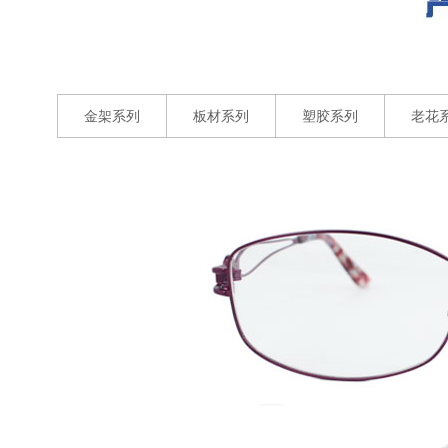
金架系列
板材系列
塑胶系列
老花