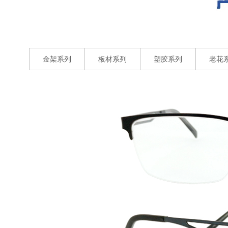
金架系列
板材系列
塑胶系列
老花