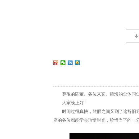
本
尊敬的陈董、各位来宾、瓯海的全体同
大家晚上好！
时间过得真快，转眼之间又到了这辞旧
座的各位都能学会珍惜时光，珍惜当下的一分