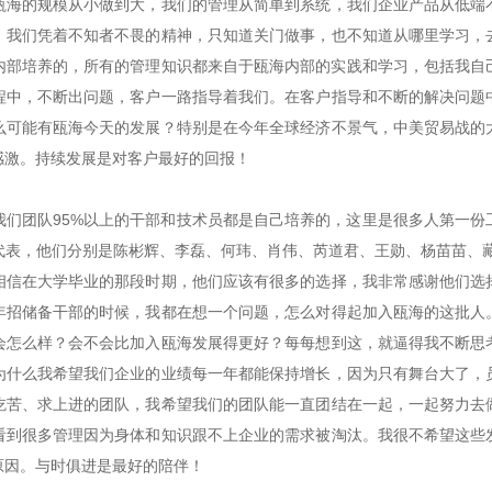
瓯海的规模从小做到大，我们的管理从简单到系统，我们企业产品从低端
，我们凭着不知者不畏的精神，只知道关门做事，也不知道从哪里学习，
己内部培养的，所有的管理知识都来自于瓯海内部的实践和学习，包括我自
程中，不断出问题，客户一路指导着我们。在客户指导和不断的解决问题
么可能有瓯海今天的发展？特别是在今年全球经济不景气，中美贸易战的
感激。持续发展是对客户最好的回报！
我们团队95%以上的干部和技术员都是自己培养的，这里是很多人第一份
代表，他们分别是陈彬辉、李磊、何玮、肖伟、芮道君、王勋、杨苗苗、藏
相信在大学毕业的那段时期，他们应该有很多的选择，我非常感谢他们选
年招储备干部的时候，我都在想一个问题，怎么对得起加入瓯海的这批人
会怎么样？会不会比加入瓯海发展得更好？每每想到这，就逼得我不断思
为什么我希望我们企业的业绩每一年都能保持增长，因为只有舞台大了，
吃苦、求上进的团队，我希望我们的团队能一直团结在一起，一起努力去
看到很多管理因为身体和知识跟不上企业的需求被淘汰。我很不希望这些
原因。与时俱进是最好的陪伴！