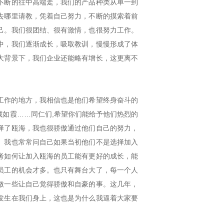
不断的往中高端走，我们的产品种类从单一到
去哪里请教，凭着自己努力，不断的摸索着前
己。我们很团结、很有激情，也很努力工作。
中，我们逐渐成长，吸取教训，慢慢形成了体
大背景下，我们企业还能略有增长，这更离不
工作的地方，我相信也是他们希望终身奋斗的
如霞……同仁们,希望你们能给予他们热烈的
择了瓯海，我也很骄傲通过他们自己的努力，
。我也常常问自己如果当初他们不是选择加入
考如何让加入瓯海的员工能有更好的成长，能
员工的机会才多。也只有舞台大了，每一个人
做一些让自己觉得骄傲和自豪的事。这几年，
发生在我们身上，这也是为什么我逼着大家要