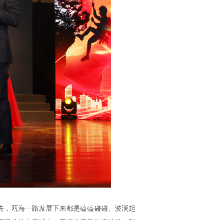
去，瓯海一路发展下来都是磕磕碰碰、波澜起